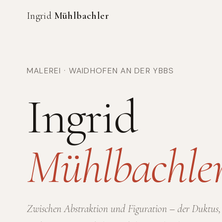
Ingrid
Mühlbachler
MALEREI · WAIDHOFEN AN DER YBBS
Ingrid
Mühlbachle
Zwischen Abstraktion und Figuration – der Duktus, 