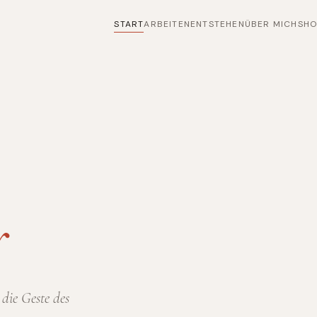
START
ARBEITEN
ENTSTEHEN
ÜBER MICH
SH
r
die Geste des