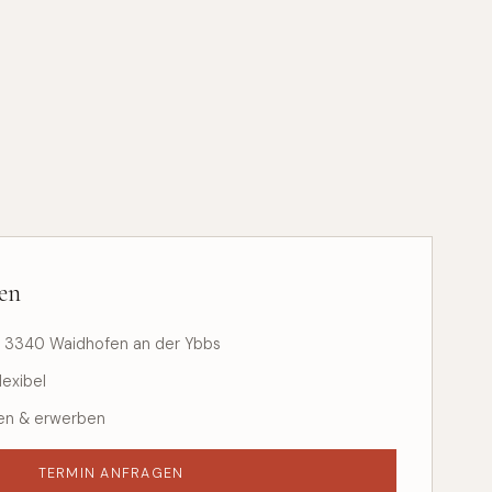
en
2 3340 Waidhofen an der Ybbs
lexibel
hen & erwerben
TERMIN ANFRAGEN