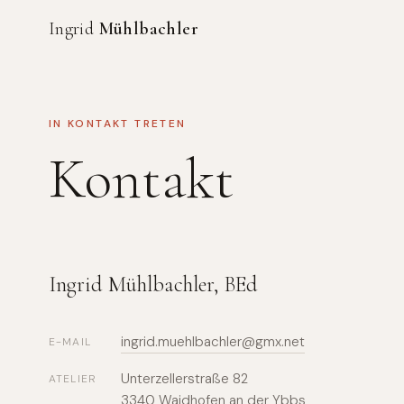
Ingrid
Mühlbachler
IN KONTAKT TRETEN
Kontakt
Ingrid Mühlbachler, BEd
ingrid.muehlbachler@gmx.net
E-MAIL
Unterzellerstraße 82
ATELIER
3340 Waidhofen an der Ybbs