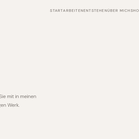
START
ARBEITEN
ENTSTEHEN
ÜBER MICH
SH
ie mit in meinen
gen Werk.