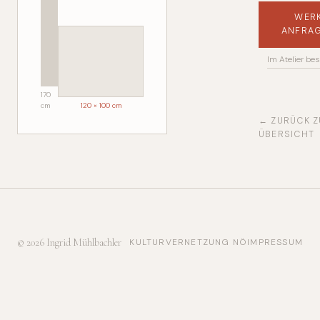
WER
ANFRA
Im Atelier bes
170
cm
120 × 100 cm
← ZURÜCK Z
ÜBERSICHT
© 2026 Ingrid Mühlbachler
KULTURVERNETZUNG NÖ
IMPRESSUM