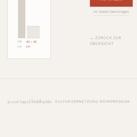
Im Atelier besichtigen
← ZURÜCK ZUR
170
40 × 40
ÜBERSICHT
cm
cm
© 2026 Ingrid Mühlbachler
KULTURVERNETZUNG NÖ
IMPRESSUM