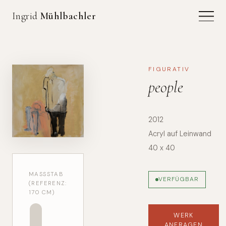
Ingrid
Mühlbachler
FIGURATIV
people
2012
Acryl auf Leinwand
40 x 40
MASSSTAB (
VERFÜGBAR
REFERENZ: 1
70 CM)
WERK
ANFRAGEN