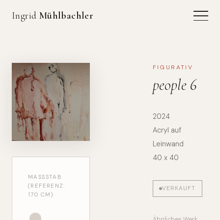
Ingrid
Mühlbachler
FIGURATIV
people 6
2024
Acryl auf
Leinwand
40 x 40
MASSSTAB (
REFERENZ: 1
VERKAUFT
70 CM)
Ähnliches Werk