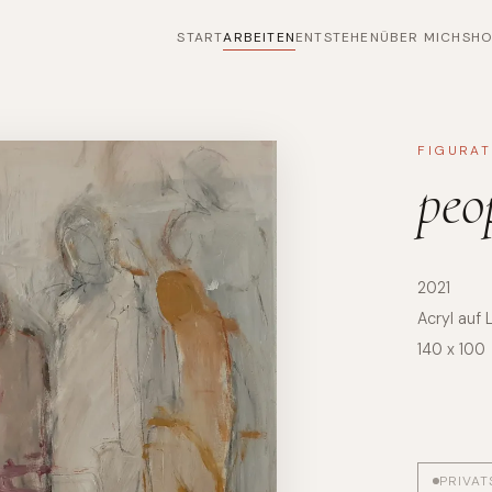
START
ARBEITEN
ENTSTEHEN
ÜBER MICH
SH
FIGURAT
peo
2021
Acryl auf
140 x 100
PRIVA