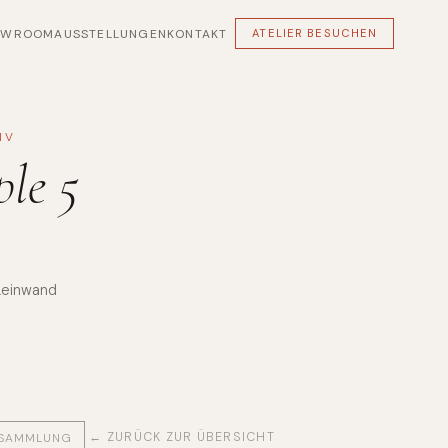
OWROOM
AUSSTELLUNGEN
KONTAKT
ATELIER BESUCHEN
IV
ple 5
 Leinwand
← ZURÜCK ZUR ÜBERSICHT
TSAMMLUNG