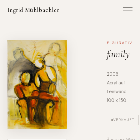
Ingrid
Mühlbachler
FIGURATIV
family
2008
Acryl auf
Leinwand
100 x 150
VERKAUFT
Ähnliches Werk