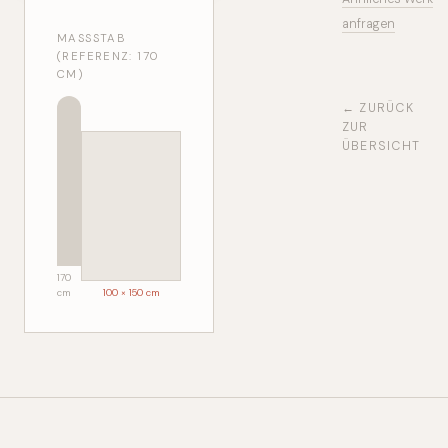
anfragen
MASSSTAB (
REFERENZ: 170 C
M)
← ZURÜCK
ZUR
ÜBERSICHT
170
cm
100 × 150 cm