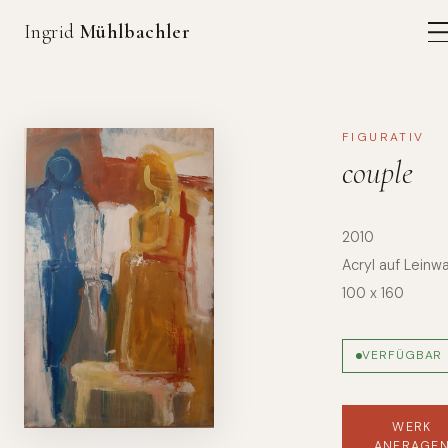
Ingrid
Mühlbachler
FIGURATIV
couple
2010
Acryl auf Leinw
100 x 160
VERFÜGBAR
WERK
ANFRAGE