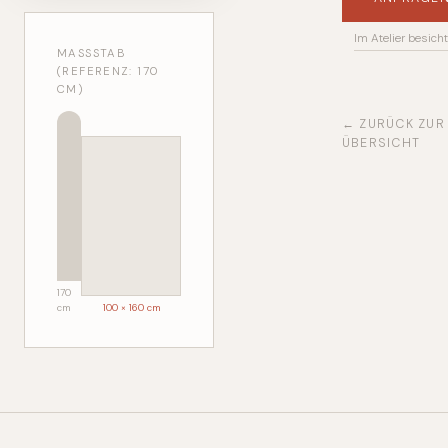
Im Atelier besich
MASSSTAB (
REFERENZ: 170 C
M)
← ZURÜCK ZUR
ÜBERSICHT
170
cm
100 × 160 cm