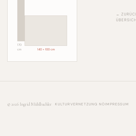
← ZURÜC
ÜBERSIC
170
cm
140 × 100 cm
© 2026 Ingrid Mühlbachler
KULTURVERNETZUNG NÖ
IMPRESSUM