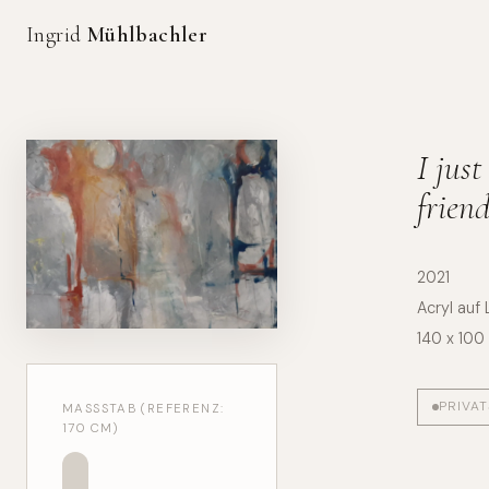
Ingrid
Mühlbachler
I just
frien
2021
Acryl auf
140 x 100
PRIVA
MASSSTAB (REFERENZ: 1
70 CM)