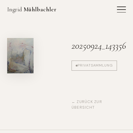
Ingrid
Mühlbachler
20250924_143356
PRIVATSAMMLUNG
← ZURÜCK ZUR
ÜBERSICHT